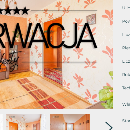
Ulic
Pow
Lic
Pięt
Licz
Rok
Tec
Wła
Sta