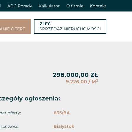
i
ABC Porady
Kalkulator
O firmie
Kontakt
ZLEĆ
ANIE OFERT
SPRZEDAŻ NIERUCHOMOŚCI
298.000,00 ZŁ
2
9.226,00 / M
czegóły ogłoszenia:
er oferty:
835/BA
jscowość:
Białystok