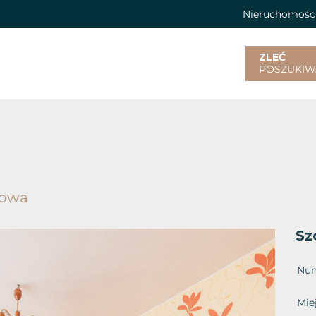
Nieruchomośc
ZLEĆ
POSZUKIW
kowa
Sz
Num
Mie