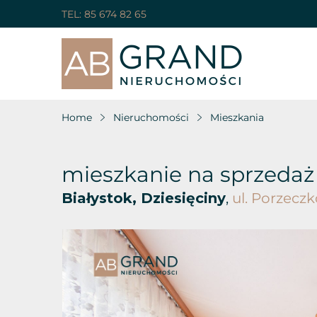
TEL:
85 674 82 65
Home
Nieruchomości
Mieszkania
mieszkanie na sprzedaż
Białystok, Dziesięciny
,
ul. Porzecz