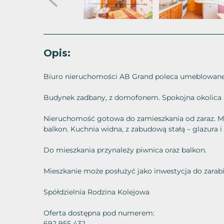
Opis:
Biuro nieruchomości AB Grand poleca umeblowane
Budynek zadbany, z domofonem. Spokojna okolica z
Nieruchomość gotowa do zamieszkania od zaraz. Mi
balkon. Kuchnia widna, z zabudową stałą – glazura i
Do mieszkania przynależy piwnica oraz balkon.
Mieszkanie może posłużyć jako inwestycja do zarabi
Spółdzielnia Rodzina Kolejowa
Oferta dostępna pod numerem:
692 955 432