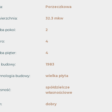
a:
Porzeczkowa
ierzchnia:
32.3 mkw
zba pokoi:
2
ro:
4
ba pięter:
4
 budowy:
1983
hnologia budowy:
wielka płyta
spółdzielcze
sność:
własnościowe
n:
dobry